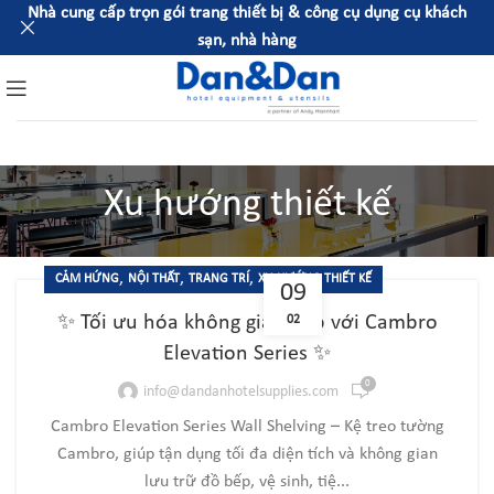
Nhà cung cấp trọn gói trang thiết bị & công cụ dụng cụ khách
sạn, nhà hàng
Xu hướng thiết kế
,
,
,
CẢM HỨNG
NỘI THẤT
TRANG TRÍ
XU HƯỚNG THIẾT KẾ
09
✨ Tối ưu hóa không gian bếp với Cambro
02
Elevation Series ✨
0
info@dandanhotelsupplies.com
Cambro Elevation Series Wall Shelving – Kệ treo tường
Cambro, giúp tận dụng tối đa diện tích và không gian
lưu trữ đồ bếp, vệ sinh, tiệ...