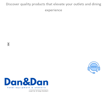
Discover quality products that elevate your outlets and dining
experience
TRANG CHỦ
GIỚI THIỆU
SẢN PHẨM
CATALOGUES
TIN TỨC
LIÊN HỆ