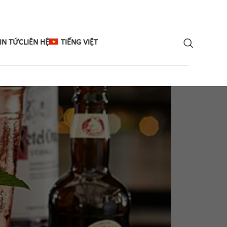
IN TỨC
LIÊN HỆ
TIẾNG VIỆT
ES