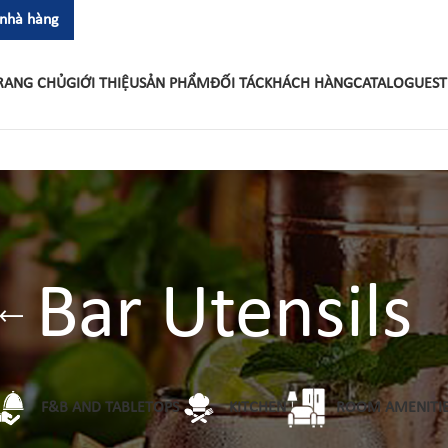
 nhà hàng
RANG CHỦ
GIỚI THIỆU
SẢN PHẨM
ĐỐI TÁC
KHÁCH HÀNG
CATALOGUES
T
Bar Utensils
F&B AND TABLETOPS
KITCHEN
ROOM AMENITI